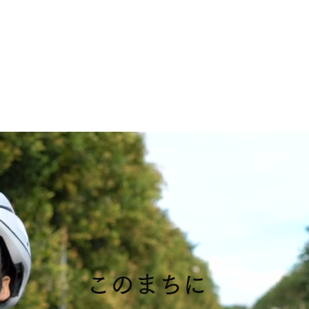
ーツみらいLab（みらラボ）
マリンクラブ
活動内容
入会手続き
支援・協賛
スタッフ一覧
このまちに