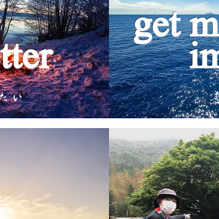
get m
tter
i