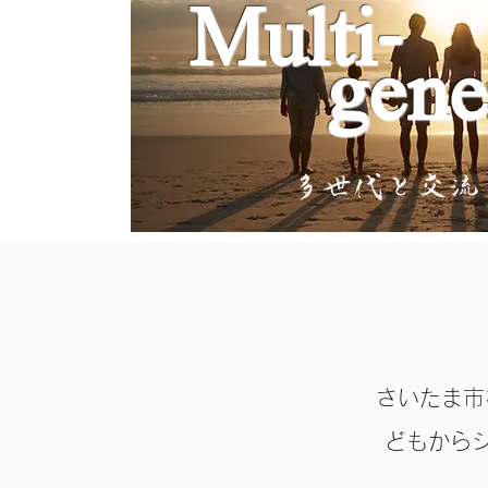
Multi-
gene
さいたま市
どもから