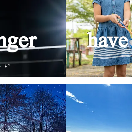
nger
have